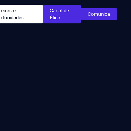
reiras e
Canal de
Comunica
rtunidades
Ética