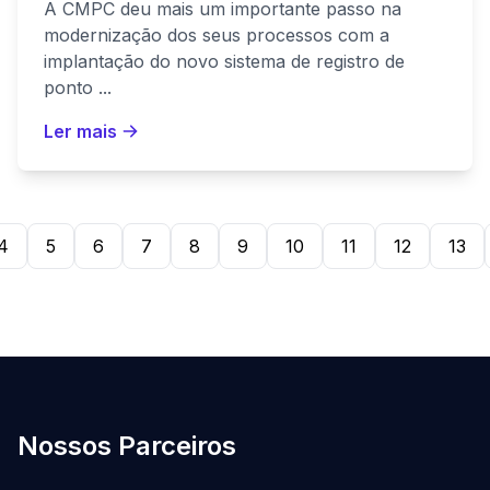
A CMPC deu mais um importante passo na
modernização dos seus processos com a
implantação do novo sistema de registro de
ponto ...
Ler mais
4
5
6
7
8
9
10
11
12
13
Nossos Parceiros