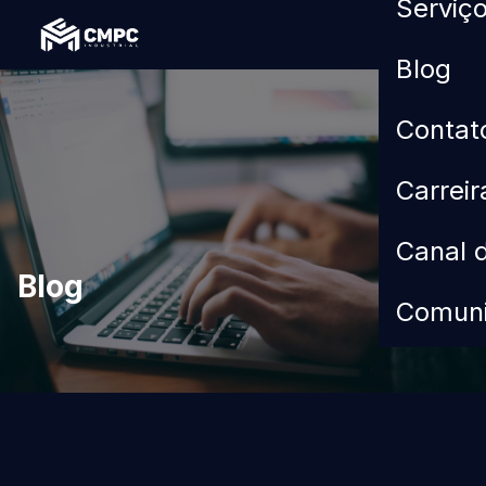
Serviç
Blog
Contat
Carrei
Canal d
Blog
Comun