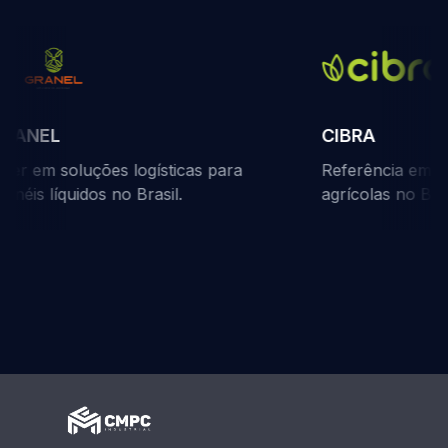
RANEL
CIBRA
der em soluções logísticas para
Referência em fer
anéis líquidos no Brasil.
agrícolas no Brasi